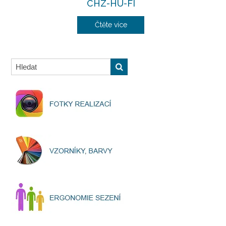
CHZ-HU-FI
Čtěte více