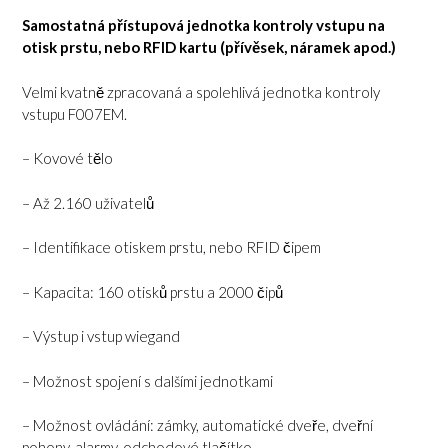
Samostatná přístupová jednotka kontroly vstupu na
otisk prstu, nebo RFID kartu (přívěsek, náramek apod.)
Velmi kvatně zpracovaná a spolehlivá jednotka kontroly
vstupu F007EM.
– Kovové tělo
– Až 2.160 uživatelů
– Identifikace otiskem prstu, nebo RFID čipem
– Kapacita: 160 otisků prstu a 2000 čipů
– Výstup i vstup wiegand
– Možnost spojení s dalšími jednotkami
– Možnost ovládání: zámky, automatické dveře, dveřní
pohony, alarmy, odchodové tlačítko.