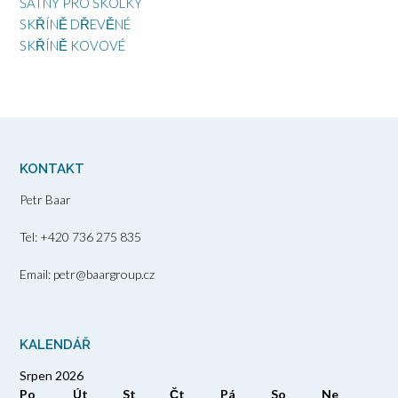
ŠATNY PRO ŠKOLKY
SKŘÍNĚ DŘEVĚNÉ
SKŘÍNĚ KOVOVÉ
KONTAKT
Petr Baar
Tel: +420 736 275 835
Email: petr@baargroup.cz
KALENDÁŘ
Srpen 2026
Po
Út
St
Čt
Pá
So
Ne