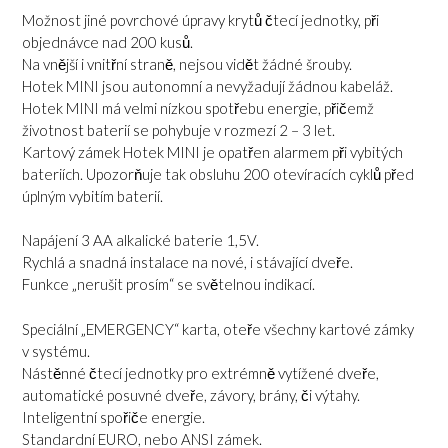
Možnost jiné povrchové úpravy krytů čtecí jednotky, při
objednávce nad 200 kusů.
Na vnější i vnitřní straně, nejsou vidět žádné šrouby.
Hotek MINI jsou autonomní a nevyžadují žádnou kabeláž.
Hotek MINI má velmi nízkou spotřebu energie, přičemž
životnost baterií se pohybuje v rozmezí 2 – 3 let.
Kartový zámek Hotek MINI je opatřen alarmem při vybitých
bateriích. Upozorňuje tak obsluhu
200 otevíracích cyklů před
úplným vybitím baterií.
Napájení 3 AA alkalické baterie 1,5V.
Rychlá a snadná instalace na nové, i stávající dveře.
Funkce „nerušit prosím“ se světelnou indikací.
Speciální „EMERGENCY“ karta, oteře všechny kartové zámky
v systému.
Nástěnné čtecí jednotky pro extrémně vytížené dveře,
automatické posuvné dveře, závory, brány, či výtahy.
Inteligentní spořiče energie.
Standardní EURO, nebo ANSI zámek.