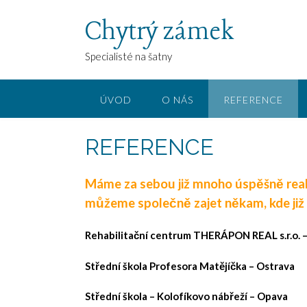
Chytrý zámek
Specialisté na šatny
ÚVOD
O NÁS
REFERENCE
REFERENCE
Máme za sebou již mnoho úspěšně real
můžeme společně zajet někam, kde již n
Rehabilitační centrum THERÁPON REAL s.r.o. –
Střední škola Profesora Matějíčka – Ostrava
Střední škola – Kolofíkovo nábřeží – Opava