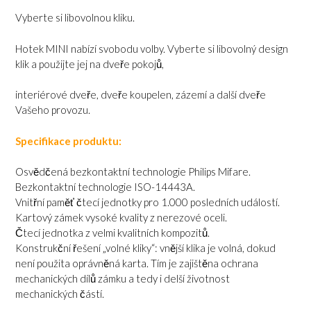
Vyberte si libovolnou kliku.
Hotek MINI nabízí svobodu volby. Vyberte si libovolný design
klik a použijte jej na dveře pokojů,
interiérové dveře, dveře koupelen, zázemí a další dveře
Vašeho provozu.
Specifikace produktu:
Osvědčená bezkontaktní technologie Philips Mifare.
Bezkontaktní technologie ISO-14443A.
Vnitřní paměť čtecí jednotky pro 1.000 posledních událostí.
Kartový zámek vysoké kvality z nerezové oceli.
Čtecí jednotka z velmi kvalitních kompozitů.
Konstrukční řešení „volné kliky“: vnější klika je volná, dokud
není použita oprávněná karta. Tím je zajištěna ochrana
mechanických dílů zámku a tedy i delší životnost
mechanických částí.