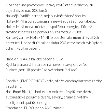
Možnost jiné povrchové úpravy krytů čtecí jednotky, při
objednávce nad 200 kusů.
Na vnější i vnitřní straně, nejsou vidět žádné šrouby.
Hotek MINI jsou autonomní a nevyžadují žádnou kabeláž.
Hotek MINI má velmi nízkou spotřebu energie, přičemž
životnost baterií se pohybuje v rozmezí 2 – 3 let.
Kartový zámek Hotek MINI je opatřen alarmem při vybitých
bateriích. Upozorňuje tak obsluhu
200 otevíracích cyklů před
úplným vybitím baterií.
Napájení 3 AA alkalické baterie 1,5V.
Rychlá a snadná instalace na nové, i stávající dveře.
Funkce „nerušit prosím“ se světelnou indikací.
Speciální „EMERGENCY“ karta, oteře všechny kartové zámky
v systému.
Nástěnné čtecí jednotky pro extrémně vytížené dveře,
automatické posuvné dveře, závory, brány, či výtahy.
Inteligentní spořiče energie.
Standardní EURO, nebo ANSI zámek.