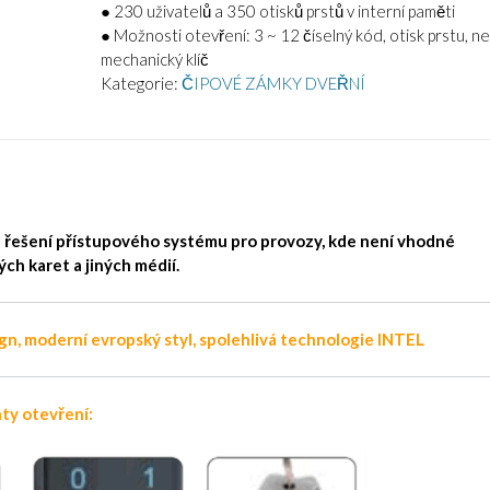
● 230 uživatelů a 350 otisků prstů v interní paměti
● Možnosti otevření: 3 ~ 12 číselný kód, otisk prstu, n
mechanický klíč
Kategorie:
ČIPOVÉ ZÁMKY DVEŘNÍ
 řešení přístupového systému pro provozy, kde není vhodné
ch karet a jiných médií.
gn, moderní evropský styl, spolehlivá technologie INTEL
ty otevření: