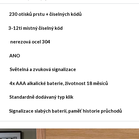
otisků prstu + číselných kódů
ti místný číselný kód
zová ocel 304
:
ANO
elná a zvuková signalizace
alkalické baterie, životnost 18 měsíců
rdně dodávaný typ klik
gnalizace slabých baterií, paměť historie průchodů