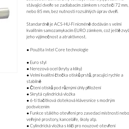
stávající dveře se zadlabacím zámkem s roztečí 72 mm,
nebo 85 mm, bez nutnosti rozsáhlých úprav dveří.
Standardně je ACS-HU-Fi nicméně dodáván s velmi
kvalitním samozamykacím EURO zámkem, což ještě zvyš
jeho výjímečnost a atraktivnost.
● Použita Intel Core technologie
● Euro styl
● Nerezová ocel (kryty a kliky)
● Velmi kvalitní čtečka otisků prstů, pracující rychle a
stabilně
● Čtení otisků pod různými úhly přiložení
● Skrytá cylindrická vložka
● 6-ti tlačítková doteková klávesnice s modrým
podsvícením
● Funkce stálého otevření pro zasedací místnosti neb
veřejné prostory, kanceláře, školy atp.
● Cylindrická vložka s klíči pro nouzové otevření