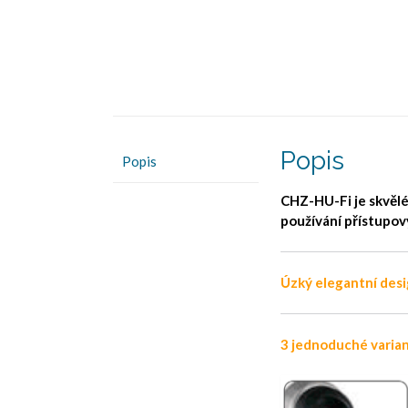
Popis
Popis
CHZ-HU-Fi je skvělé
používání přístupový
Úzký elegantní desi
3 jednoduché varian