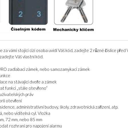
e za vámi stojící cizí osoba uvidí Váš kód, zadejte 2 různé číslice před 
zadejte Váš vlastní kód.
RO zadlabací zámek, nebo samozamykací zámek
funkce
ace na stávající dveře a zámek
t funkci „stále otevřeno“
uživatelských práv
rii otevření
idence, administrativní budovy, školy, zdravotnická zařízení, atp.
á, nebo viditelná cyl. Vložka
mm, 72 mm, nebo 85 mm
dodat rozhraní pro napojení alarmu