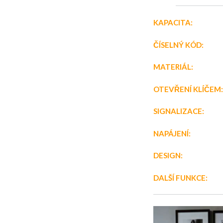
KAPACITA:
230 
ČÍSELNÝ KÓD:
3-12
MATERIÁL:
nere
OTEVŘENÍ KLÍČEM
SIGNALIZACE:
Svět
NAPÁJENÍ:
4x AAA 
DESIGN:
Standa
DALŠÍ FUNKCE:
Si