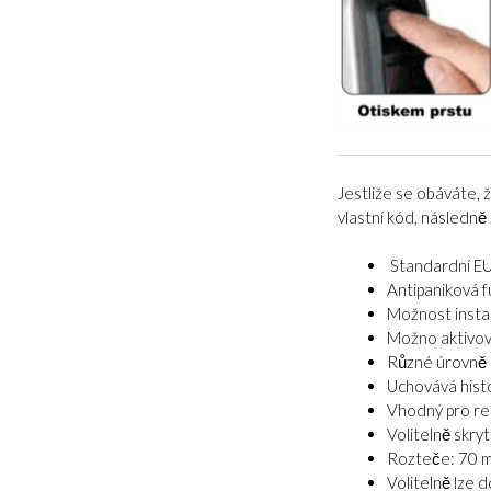
Jestliže se obáváte, ž
vlastní kód, následně 
Standardní EU
Antipaniková 
Možnost instal
Možno aktivova
Různé úrovně 
Uchovává histo
Vhodný pro res
Volitelně skryt
Rozteče: 70 
Volitelně lze 