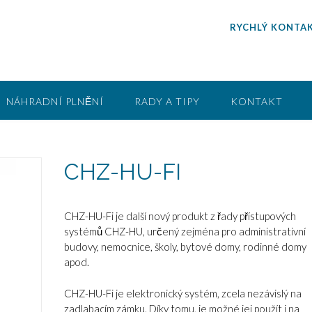
RYCHLÝ KONTAK
NÁHRADNÍ PLNĚNÍ
RADY A TIPY
KONTAKT
CHZ-HU-FI
CHZ-HU-Fi je další nový produkt z řady přístupových
systémů CHZ-HU, určený zejména pro administrativní
budovy, nemocnice, školy, bytové domy, rodinné domy
apod.
CHZ-HU-Fi je elektronický systém, zcela nezávislý na
zadlabacím zámku. Díky tomu, je možné jej použít i na