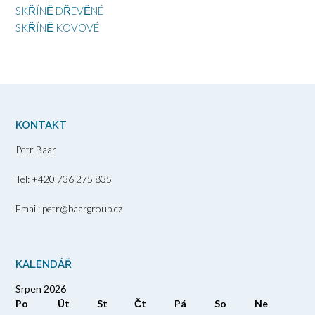
SKŘÍNĚ DŘEVĚNÉ
SKŘÍNĚ KOVOVÉ
KONTAKT
Petr Baar
Tel: +420 736 275 835
Email: petr@baargroup.cz
KALENDÁŘ
Srpen 2026
Po
Út
St
Čt
Pá
So
Ne